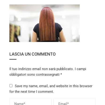
ebook
ter
edIn
LASCIA UN COMMENTO
erest
mbleupon
Il tuo indirizzo email non sarà pubblicato.
I campi
obbligatori sono contrassegnati
*
l
Save my name, email, and website in this browser
for the next time I comment.