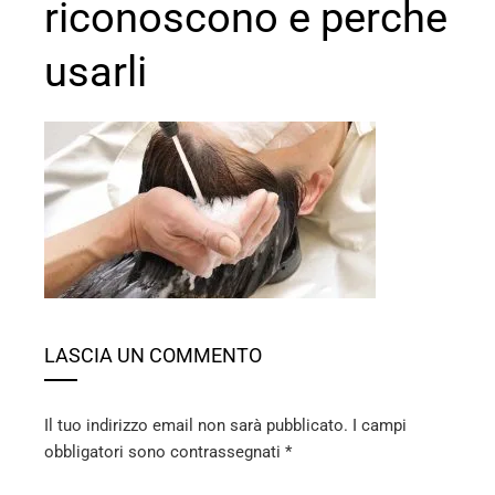
riconoscono e perche
usarli
ebook
ter
edIn
LASCIA UN COMMENTO
erest
mbleupon
Il tuo indirizzo email non sarà pubblicato.
I campi
obbligatori sono contrassegnati
*
l