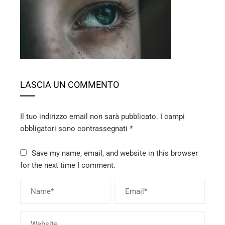
ebook
ter
edIn
erest
LASCIA UN COMMENTO
mbleupon
Il tuo indirizzo email non sarà pubblicato.
I campi
obbligatori sono contrassegnati
*
l
Save my name, email, and website in this browser
for the next time I comment.