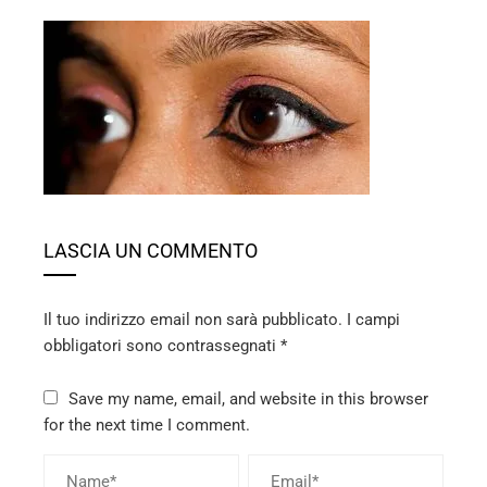
ebook
ter
edIn
LASCIA UN COMMENTO
erest
mbleupon
Il tuo indirizzo email non sarà pubblicato.
I campi
obbligatori sono contrassegnati
*
l
Save my name, email, and website in this browser
for the next time I comment.