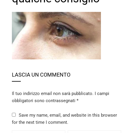
ebook
ter
edIn
LASCIA UN COMMENTO
erest
mbleupon
Il tuo indirizzo email non sarà pubblicato.
I campi
obbligatori sono contrassegnati
*
l
Save my name, email, and website in this browser
for the next time I comment.