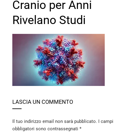
Cranio per Anni
Rivelano Studi
ebook
ter
edIn
erest
LASCIA UN COMMENTO
mbleupon
Il tuo indirizzo email non sarà pubblicato.
I campi
obbligatori sono contrassegnati
*
l