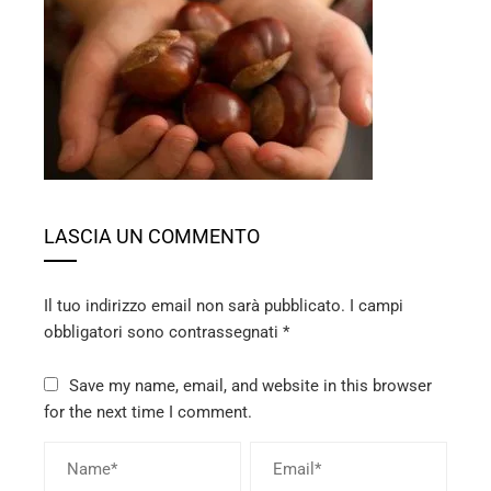
ebook
ter
edIn
erest
LASCIA UN COMMENTO
mbleupon
Il tuo indirizzo email non sarà pubblicato.
I campi
l
obbligatori sono contrassegnati
*
Save my name, email, and website in this browser
for the next time I comment.