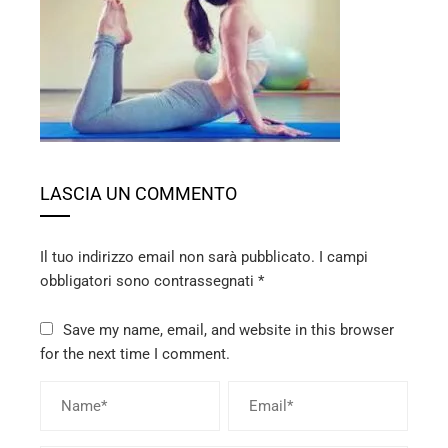
ebook
ter
edIn
erest
LASCIA UN COMMENTO
mbleupon
Il tuo indirizzo email non sarà pubblicato.
I campi
l
obbligatori sono contrassegnati
*
Save my name, email, and website in this browser
for the next time I comment.