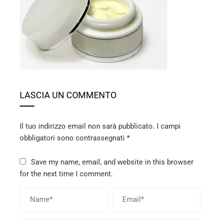
ebook
ter
edIn
erest
LASCIA UN COMMENTO
mbleupon
Il tuo indirizzo email non sarà pubblicato.
I campi
l
obbligatori sono contrassegnati
*
Save my name, email, and website in this browser
for the next time I comment.