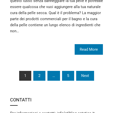
questo lusso senza danneggiare la tua pelle e potrebbe
essere qualcosa che vuoi aggiungere alla tua naturale
cura della pelle secca. Qual è il problema? La maggior
parte dei prodotti commerciali per il bagno e la cura
della pelle contiene un lungo elenco di ingredienti che
non…
Read More
Paginazione
1
2
…
5
Next
degli
articoli
CONTATTI