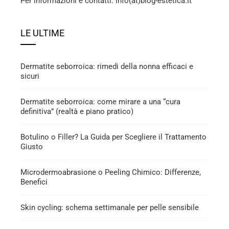
Per informazioni e contatti: info(at)blog-estetica.it
LE ULTIME
Dermatite seborroica: rimedi della nonna efficaci e
sicuri
Dermatite seborroica: come mirare a una “cura
definitiva” (realtà e piano pratico)
Botulino o Filler? La Guida per Scegliere il Trattamento
Giusto
Microdermoabrasione o Peeling Chimico: Differenze,
Benefici
Skin cycling: schema settimanale per pelle sensibile