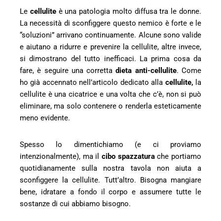
Le
cellulite
è una patologia molto diffusa tra le donne.
l
La necessità di sconfiggere questo nemico è forte e le
“soluzioni” arrivano continuamente. Alcune sono valide
e aiutano a ridurre e prevenire la cellulite, altre invece,
si dimostrano del tutto inefficaci. La prima cosa da
fare, è seguire una corretta
dieta anti-cellulite
. Come
ho già accennato nell’articolo dedicato alla
cellulite
,
la
cellulite è una cicatrice e una volta che c’è, non si può
eliminare, ma solo contenere o renderla esteticamente
meno evidente.
Spesso lo dimentichiamo (e ci proviamo
intenzionalmente), ma il
cibo spazzatura
che portiamo
quotidianamente sulla nostra tavola non aiuta a
sconfiggere la cellulite. Tutt’altro. Bisogna mangiare
bene, idratare a fondo il corpo e assumere tutte le
sostanze di cui abbiamo bisogno.