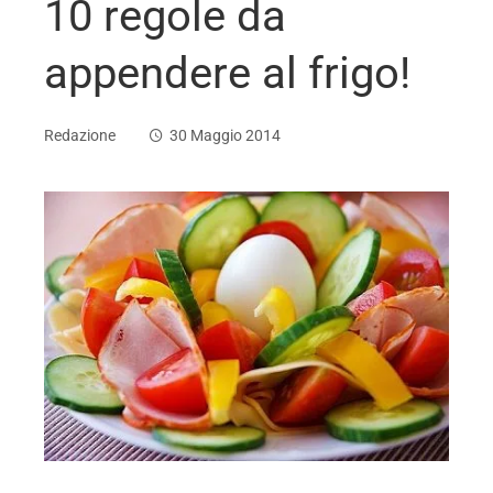
10 regole da
appendere al frigo!
Redazione
30 Maggio 2014
ebook
ter
edIn
erest
mbleupon