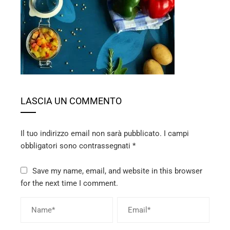
ebook
ter
edIn
erest
LASCIA UN COMMENTO
mbleupon
Il tuo indirizzo email non sarà pubblicato.
I campi
obbligatori sono contrassegnati
*
l
Save my name, email, and website in this browser
for the next time I comment.