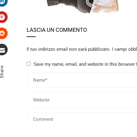
LinkedIn
Pinterest
LASCIA UN COMMENTO
Stumbleupon
Il tuo indirizzo email non sarà pubblicato.
I campi obb
Email
Save my name, email, and website in this browser 
Share