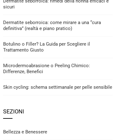
Dermatite seborroica: rimedi della nonna efficaci e
sicuri
Dermatite seborroica: come mirare a una “cura
definitiva” (realtà e piano pratico)
Botulino o Filler? La Guida per Scegliere il
Trattamento Giusto
Microdermoabrasione o Peeling Chimico:
Differenze, Benefici
Skin cycling: schema settimanale per pelle sensibile
SEZIONI
Bellezza e Benessere