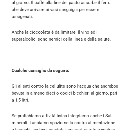
al giorno. Il caffè alla fine del pasto assorbe il ferro
che deve arrivare ai vasi sanguigni per essere
ossigenati.
Anche la cioccolata è da limitare. Il vino ed i
superalcolici sono nemici della linea e della salute.
Qualche consiglio da seguire:
Gli alleati contro la cellulite sono l’acqua che andrebbe
bevuta in almeno dieci o dodici bicchieri al giorno, pari
a 1,5 litri.
Se pratichiamo attività fisica integriamo anche i Sali
minerali. Lasciamo spazio nella nostra alimentazione
a finocchi, sedano, carciofi, asparagi, carote e verdura