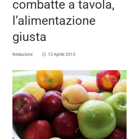
combatte a tavola,
l’alimentazione
giusta
Redazione
13 Aprile 2015
ebook
ter
edIn
erest