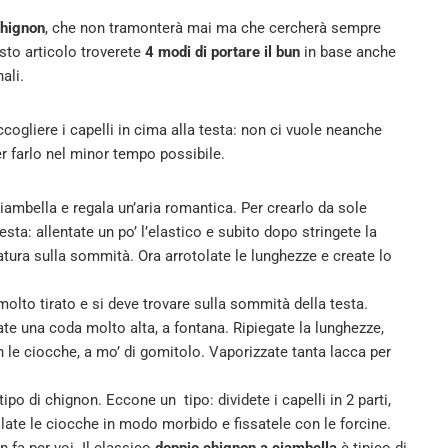
chignon
, che non tramonterà mai ma che cercherà sempre
sto articolo troverete
4 modi di portare il bun
in base anche
ali.
ogliere i capelli in cima alla testa: non ci vuole neanche
r farlo nel minor tempo possibile.
ciambella e regala un’aria romantica. Per crearlo da sole
sta: allentate un po’ l’elastico e subito dopo stringete la
ura sulla sommità. Ora arrotolate le lunghezze e create lo
olto tirato e si deve trovare sulla sommità della testa.
 fate una coda molto alta, a fontana. Ripiegate la lunghezze,
on le ciocche, a mo’ di gomitolo. Vaporizzate tanta lacca per
tipo di chignon. Eccone un tipo: dividete i capelli in 2 parti,
olate le ciocche in modo morbido e fissatele con le forcine.