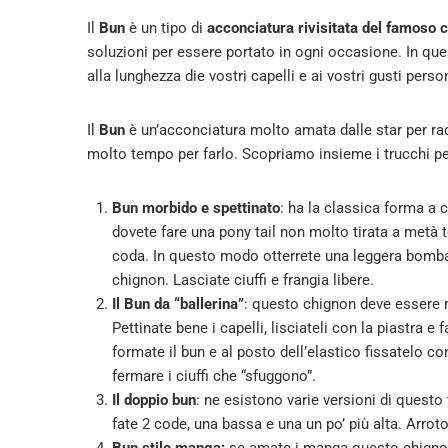
Il
Bun
è un tipo di
acconciatura rivisitata del famoso 
soluzioni per essere portato in ogni occasione. In que
alla lunghezza die vostri capelli e ai vostri gusti person
Il
Bun
è un’acconciatura molto amata dalle star per racc
molto tempo per farlo. Scopriamo insieme i trucchi pe
Bun morbido e spettinato
: ha la classica forma a 
dovete fare una pony tail non molto tirata a metà te
coda. In questo modo otterrete una leggera bombat
chignon. Lasciate ciuffi e frangia libere.
Il Bun da “ballerina”
: questo chignon deve essere m
Pettinate bene i capelli, lisciateli con la piastra e
formate il bun e al posto dell’elastico fissatelo c
fermare i ciuffi che “sfuggono”.
Il doppio bun
: ne esistono varie versioni di questo 
fate 2 code, una bassa e una un po’ più alta. Arrot