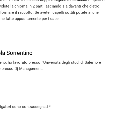
fa per voi. Il classico
doppio chignon a ciambella
è tipico di
idete la chioma in 2 parti lasciando sia davanti che dietro
 formare il raccolto. Se avete i capelli sottili potete anche
ne fatte appositamente per i capelli.
la Sorrentino
no, ho lavorato presso l'Università degli studi di Salerno e
 presso Dj Management.
ligatori sono contrassegnati
*