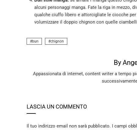
Bun stile manga:
se amate i manga questo chignon 
alcuni personaggi manga. Fate la riga in mezzo, div
qualche ciuffo libero e attorcigliate le ciocche per
volumizzare il doppio chignon con quelle ciambelli
bun
chignon
By Ange
Appassionata di internet, content writer a tempo pie
successivamente
LASCIA UN COMMENTO
Il tuo indirizzo email non sarà pubblicato.
I campi obb