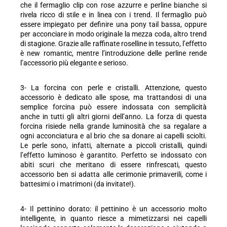
che il fermaglio clip con rose azzurre e perline bianche si
rivela ricco di stile e in linea con i trend. Il fermaglio può
essere impiegato per definire una pony tail bassa, oppure
per acconciare in modo originale la mezza coda, altro trend
di stagione. Grazie alle raffinate roselline in tessuto, l’effetto
è new romantic, mentre l’introduzione delle perline rende
l’accessorio più elegante e serioso.
3- La forcina con perle e cristalli. Attenzione, questo
accessorio è dedicato alle spose, ma trattandosi di una
semplice forcina può essere indossata con semplicità
anche in tutti gli altri giorni dell’anno. La forza di questa
forcina risiede nella grande luminosità che sa regalare a
ogni acconciatura e al brio che sa donare ai capelli sciolti.
Le perle sono, infatti, alternate a piccoli cristalli, quindi
l’effetto luminoso è garantito. Perfetto se indossato con
abiti scuri che meritano di essere rinfrescati, questo
accessorio ben si adatta alle cerimonie primaverili, come i
battesimi o i matrimoni (da invitate!).
4- Il pettinino dorato: il pettinino è un accessorio molto
intelligente, in quanto riesce a mimetizzarsi nei capelli