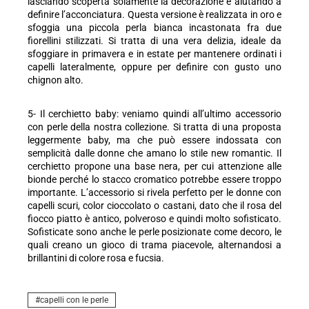
lasciando scoperta solamente la decorazione e aiutando a
definire l’acconciatura. Questa versione è realizzata in oro e
sfoggia una piccola perla bianca incastonata fra due
fiorellini stilizzati. Si tratta di una vera delizia, ideale da
sfoggiare in primavera e in estate per mantenere ordinati i
capelli lateralmente, oppure per definire con gusto uno
chignon alto.
5- Il cerchietto baby: veniamo quindi all’ultimo accessorio
con perle della nostra collezione. Si tratta di una proposta
leggermente baby, ma che può essere indossata con
semplicità dalle donne che amano lo stile new romantic. Il
cerchietto propone una base nera, per cui attenzione alle
bionde perché lo stacco cromatico potrebbe essere troppo
importante. L’accessorio si rivela perfetto per le donne con
capelli scuri, color cioccolato o castani, dato che il rosa del
fiocco piatto è antico, polveroso e quindi molto sofisticato.
Sofisticate sono anche le perle posizionate come decoro, le
quali creano un gioco di trama piacevole, alternandosi a
brillantini di colore rosa e fucsia.
capelli con le perle