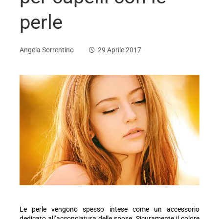
perle
Angela Sorrentino
29 Aprile 2017
ebook
ter
edIn
erest
mbleupon
Le perle vengono spesso intese come un accessorio
dedicato all’acconciatura delle spose. Sicuramente il colore