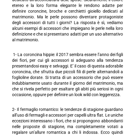
etereo e la loro forma elegante le rendono adatte per
l
definire coroncine, broche e cerchietti gioiello dedicati al
matrimonio. Ma le perle possono diventare protagoniste
degli accessori di tutti i giorni? La risposta è sì, vediamo
alcuni esempi di accessori che impiegano le perle nella loro
definizione e che si presentano adatti per un uso alternativo
al matrimonio.
1- La coroncina hippie: il 2017 sembra essere l’anno dei figli
dei fiori, per cui gli accessori si adeguano alla tendenza
presentandosi easy e selvaggi. E’ il caso di questa adorabile
coroncina, che sfrutta due piccoli fili di perle alternandoli a
foglioline dorate. Si tratta di un accessorio che può essere
indubbiamente usato durante il giorno del matrimonio, ma
che si rivela perfetto per esaltare gli abiti più seriosi in ogni
occasione, oppure per definire un look wild con leggerezza.
2- Il fermaglio romantico: le tendenze di stagione
guardano
all’uso di fermagli e accessori per capelli ultra flat
. Le uniche
eccezioni interessano i fiori, che si propongono abbondanti
nelle proposte di stagione, ma completamente votati a
regalare un’allure romantica a chi li indossa. Ecco quindi