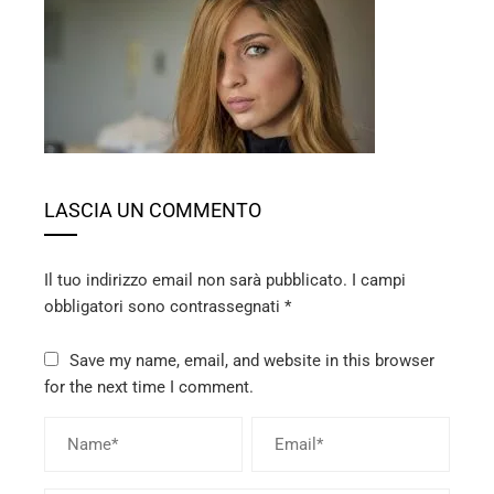
ebook
ter
edIn
LASCIA UN COMMENTO
erest
Il tuo indirizzo email non sarà pubblicato.
I campi
mbleupon
obbligatori sono contrassegnati
*
l
Save my name, email, and website in this browser
for the next time I comment.