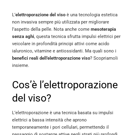
erest
L’
elettroporazione del viso
è una tecnologia estetica
mbleupon
non invasiva sempre più utilizzata per migliorare
l’aspetto della pelle. Nota anche come
mesoterapia
l
senza aghi
, questa tecnica sfrutta impulsi elettrici per
veicolare in profondità principi attivi come acido
ialuronico, vitamine e antiossidanti. Ma quali sono i
benefici reali dell’elettroporazione viso
? Scopriamoli
insieme.
Cos’è l’elettroporazione
del viso?
L’elettroporazione è una tecnica basata su impulsi
elettrici a bassa intensità che aprono
temporaneamente i pori cellulari, permettendo il
passaggio di sostanze attive negli strati più profondi