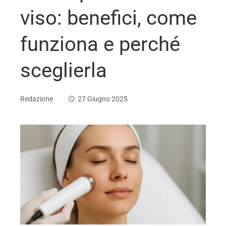
viso: benefici, come
funziona e perché
sceglierla
Redazione
27 Giugno 2025
ebook
ter
edIn