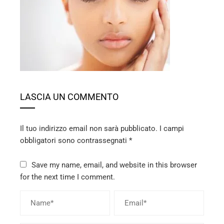
ebook
ter
edIn
erest
LASCIA UN COMMENTO
mbleupon
Il tuo indirizzo email non sarà pubblicato.
I campi
l
obbligatori sono contrassegnati
*
Save my name, email, and website in this browser
for the next time I comment.