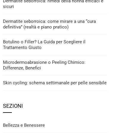
Dermatite seborroica: rimedi della nonna efficaci e
sicuri
Dermatite seborroica: come mirare a una “cura
definitiva” (realtà e piano pratico)
Botulino o Filler? La Guida per Scegliere il
Trattamento Giusto
Microdermoabrasione o Peeling Chimico:
Differenze, Benefici
Skin cycling: schema settimanale per pelle sensibile
SEZIONI
Bellezza e Benessere