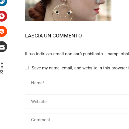
LinkedIn
Pinterest
LASCIA UN COMMENTO
Stumbleupon
Il tuo indirizzo email non sarà pubblicato.
I campi obb
Email
Share
Save my name, email, and website in this browser 