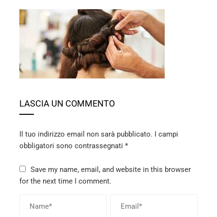
ebook
ter
edIn
LASCIA UN COMMENTO
erest
Il tuo indirizzo email non sarà pubblicato.
I campi
mbleupon
obbligatori sono contrassegnati
*
l
Save my name, email, and website in this browser
for the next time I comment.