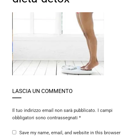
ebook
ter
edIn
erest
LASCIA UN COMMENTO
mbleupon
l
Il tuo indirizzo email non sarà pubblicato.
I campi
obbligatori sono contrassegnati
*
Save my name, email, and website in this browser