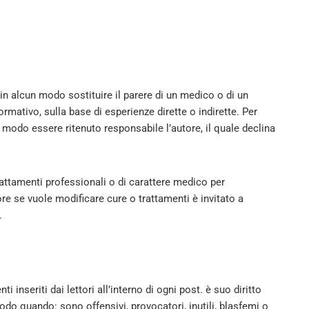
 in alcun modo sostituire il parere di un medico o di un
ormativo, sulla base di esperienze dirette o indirette. Per
n modo essere ritenuto responsabile l’autore, il quale declina
attamenti professionali o di carattere medico per
ore se vuole modificare cure o trattamenti è invitato a
.
nseriti dai lettori all’interno di ogni post. è suo diritto
do quando: sono offensivi, provocatori, inutili, blasfemi o