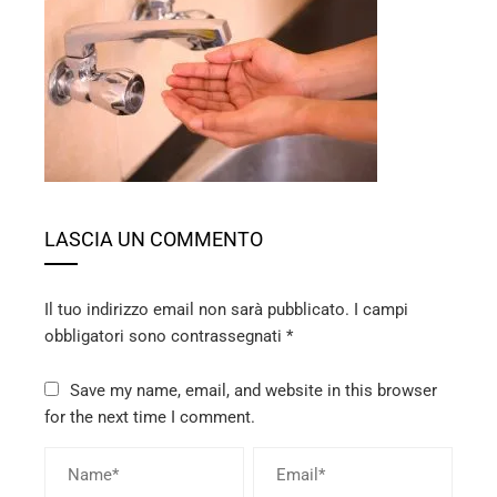
ebook
ter
edIn
erest
LASCIA UN COMMENTO
mbleupon
Il tuo indirizzo email non sarà pubblicato.
I campi
l
obbligatori sono contrassegnati
*
Save my name, email, and website in this browser
for the next time I comment.