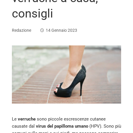
consigli
Redazione
14 Gennaio 2023
ebook
ter
edIn
erest
Le
verruche
sono piccole escrescenze cutanee
mbleupon
causate dal
virus del papilloma umano
(HPV). Sono più