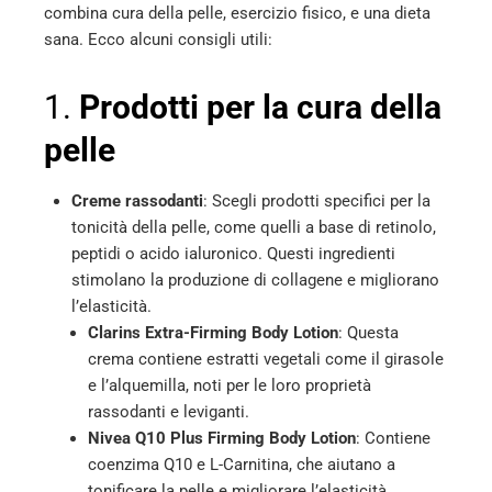
combina cura della pelle, esercizio fisico, e una dieta
l
sana. Ecco alcuni consigli utili:
1.
Prodotti per la cura della
pelle
Creme rassodanti
: Scegli prodotti specifici per la
tonicità della pelle, come quelli a base di retinolo,
peptidi o acido ialuronico. Questi ingredienti
stimolano la produzione di collagene e migliorano
l’elasticità.
Clarins Extra-Firming Body Lotion
: Questa
crema contiene estratti vegetali come il girasole
e l’alquemilla, noti per le loro proprietà
rassodanti e leviganti.
Nivea Q10 Plus Firming Body Lotion
: Contiene
coenzima Q10 e L-Carnitina, che aiutano a
tonificare la pelle e migliorare l’elasticità.