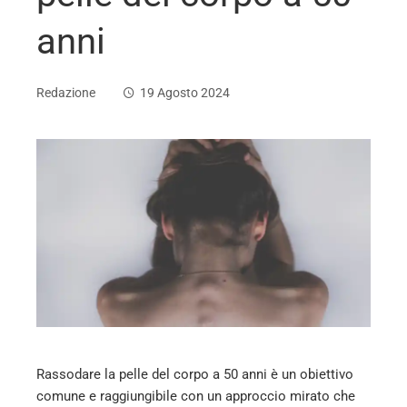
anni
Redazione
19 Agosto 2024
ebook
ter
edIn
erest
Rassodare la pelle del corpo a 50 anni è un obiettivo
mbleupon
comune e raggiungibile con un approccio mirato che