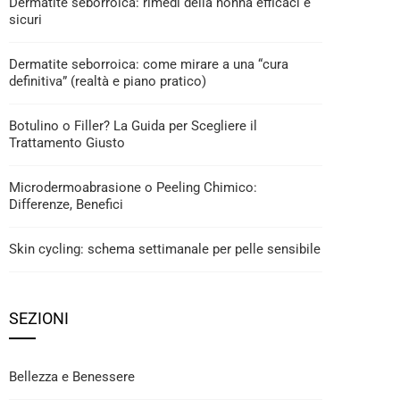
Dermatite seborroica: rimedi della nonna efficaci e
sicuri
Dermatite seborroica: come mirare a una “cura
definitiva” (realtà e piano pratico)
Botulino o Filler? La Guida per Scegliere il
Trattamento Giusto
Microdermoabrasione o Peeling Chimico:
Differenze, Benefici
Skin cycling: schema settimanale per pelle sensibile
SEZIONI
Bellezza e Benessere