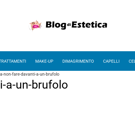
 TRATTAMENTI
MAKE-UP
DIMAGRIMENTO
CAPELLI
CE
a-non-fare-davanti-a-un-brufolo
i-a-un-brufolo