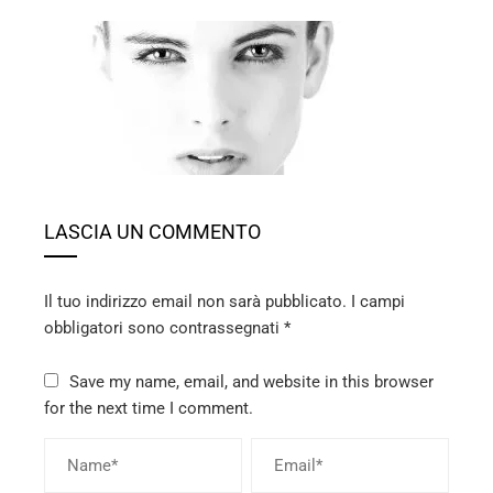
ebook
ter
edIn
LASCIA UN COMMENTO
erest
Il tuo indirizzo email non sarà pubblicato.
I campi
mbleupon
obbligatori sono contrassegnati
*
l
Save my name, email, and website in this browser
for the next time I comment.