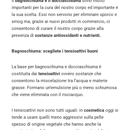
Il
bagnoschiuma e il docciaschiuma
sono molto
l
importanti per la cura del nostro corpo ed importante è
la sua scelta. Essi non servono per eliminare sporco e
smog ma, grazie ai nuovi prodotti in commercio, ci
consentono di curare il nostro corpo grazie alla
presenza di
sostanze antiossidanti e nutrienti.
Bagnoschiuma: scegliete i tensioattivi buoni
La base per bagnoschiuma e docciaschiuma è
costituita dai
tensioattivi
ovvero sostanze che
consentono la miscelazione tra l’acqua e materie
grasse. Formano un’emulsione più o meno schiumosa
che viene eliminata con il risciacquo.
I tensioattivi non sono tutti uguali: in
cosmetica
oggi si
tende a usare quelli meno aggressivi sulla pelle
spesso di origine vegetale che hanno anche la