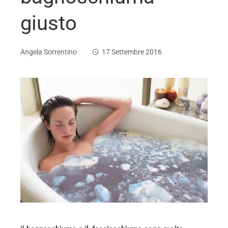
giusto
Angela Sorrentino
17 Settembre 2016
ebook
ter
edIn
erest
mbleupon