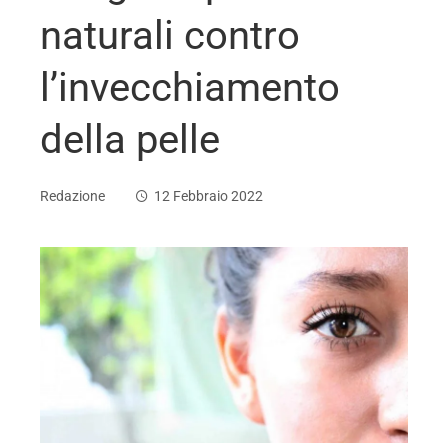
naturali contro
l’invecchiamento
della pelle
Redazione
12 Febbraio 2022
ebook
ter
edIn