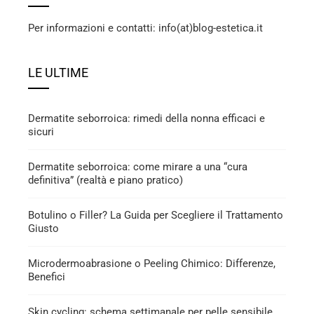
Per informazioni e contatti: info(at)blog-estetica.it
LE ULTIME
Dermatite seborroica: rimedi della nonna efficaci e
sicuri
Dermatite seborroica: come mirare a una “cura
definitiva” (realtà e piano pratico)
Botulino o Filler? La Guida per Scegliere il Trattamento
Giusto
Microdermoabrasione o Peeling Chimico: Differenze,
Benefici
Skin cycling: schema settimanale per pelle sensibile