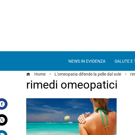
NEWS IN EVIDENZA
SALUTE E
Home
L’omeopatia difende la pelle dal sole
ri
rimedi omeopatici
Facebook
Twitter