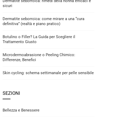
Dermatite seborroica: rimedi della nonna efficaci e
sicuri
Dermatite seborroica: come mirare a una “cura
definitiva” (realtà e piano pratico)
Botulino o Filler? La Guida per Scegliere il
Trattamento Giusto
Microdermoabrasione o Peeling Chimico:
Differenze, Benefici
Skin cycling: schema settimanale per pelle sensibile
SEZIONI
Bellezza e Benessere