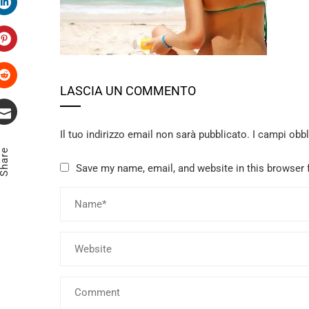
LinkedIn
Pinterest
LASCIA UN COMMENTO
Stumbleupon
Il tuo indirizzo email non sarà pubblicato.
I campi obb
Email
Share
Save my name, email, and website in this browser 