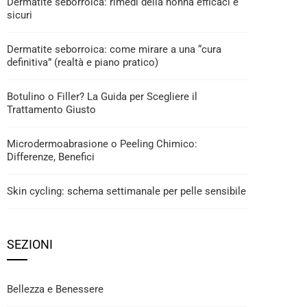
Dermatite seborroica: rimedi della nonna efficaci e
sicuri
Dermatite seborroica: come mirare a una “cura
definitiva” (realtà e piano pratico)
Botulino o Filler? La Guida per Scegliere il
Trattamento Giusto
Microdermoabrasione o Peeling Chimico:
Differenze, Benefici
Skin cycling: schema settimanale per pelle sensibile
SEZIONI
Bellezza e Benessere