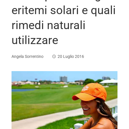
eritemi solari e quali
rimedi naturali
utilizzare
Angela Sorrentino
20 Luglio 2016
ebook
ter
edIn