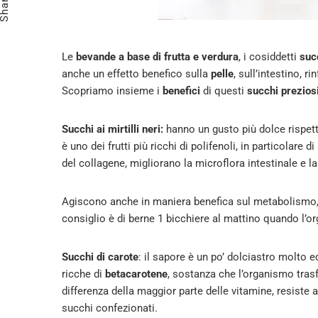
Share
Le
bevande a base di frutta e verdura
, i cosiddetti
suc
anche un effetto benefico sulla
pelle
, sull’intestino, 
Scopriamo insieme i
benefici
di questi
succhi prezios
Succhi ai mirtilli neri:
hanno un gusto più dolce rispett
è uno dei frutti più ricchi di polifenoli, in particolare d
del collagene, migliorano la microflora intestinale e la f
Agiscono anche in maniera benefica sul metabolismo,
consiglio è di berne 1 bicchiere al mattino quando l’o
Succhi di carote
: il sapore è un po’ dolciastro molto 
ricche di
betacarotene
, sostanza che l’organismo tras
differenza della maggior parte delle vitamine, resiste 
succhi confezionati.