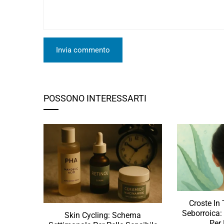
POSSONO INTERESSARTI
Croste In
Seborroica:
Skin Cycling: Schema
Per 