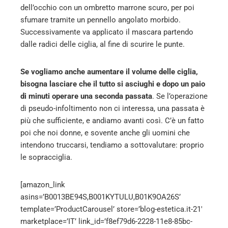
dell’occhio con un ombretto marrone scuro, per poi
sfumare tramite un pennello angolato morbido.
Successivamente va applicato il mascara partendo
dalle radici delle ciglia, al fine di scurire le punte.
Se vogliamo anche aumentare il volume delle ciglia,
bisogna lasciare che il tutto si asciughi e dopo un paio
di minuti operare una seconda passata
. Se l’operazione
di pseudo-infoltimento non ci interessa, una passata è
più che sufficiente, e andiamo avanti così. C’è un fatto
poi che noi donne, e sovente anche gli uomini che
intendono truccarsi, tendiamo a sottovalutare: proprio
le sopracciglia.
[amazon_link
asins=’B0013BE94S,B001KYTULU,B01K9OA26S’
template=’ProductCarousel’ store=’blog-estetica.it-21′
marketplace=’IT’ link_id=’f8ef79d6-2228-11e8-85bc-