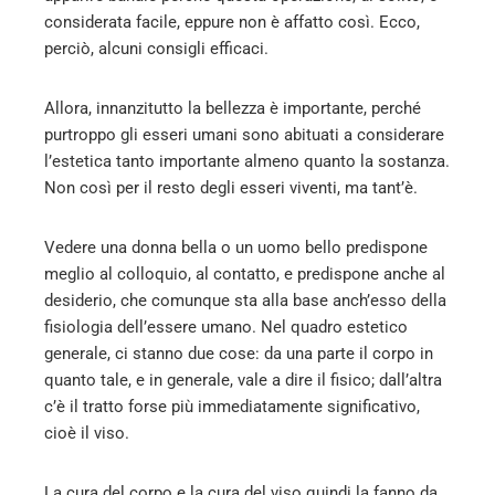
considerata facile, eppure non è affatto così. Ecco,
l
perciò, alcuni consigli efficaci.
Allora, innanzitutto la bellezza è importante, perché
purtroppo gli esseri umani sono abituati a considerare
l’estetica tanto importante almeno quanto la sostanza.
Non così per il resto degli esseri viventi, ma tant’è.
Vedere una donna bella o un uomo bello predispone
meglio al colloquio, al contatto, e predispone anche al
desiderio, che comunque sta alla base anch’esso della
fisiologia dell’essere umano. Nel quadro estetico
generale, ci stanno due cose: da una parte il corpo in
quanto tale, e in generale, vale a dire il fisico; dall’altra
c’è il tratto forse più immediatamente significativo,
cioè il viso.
La cura del corpo e la cura del viso quindi la fanno da