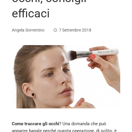
efficaci
Angela Sorrentino
7 Settembre 2018
ebook
ter
edIn
erest
mbleupon
Come truccare gli occhi
? Una domanda che può
apparire banale perché questa operazione, di solito, è