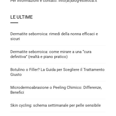
Per informazioni e contatti: info(at)blog-estetica.it
LE ULTIME
Dermatite seborroica: rimedi della nonna efficaci e
sicuri
Dermatite seborroica: come mirare a una “cura
definitiva” (realtà e piano pratico)
Botulino o Filler? La Guida per Scegliere il Trattamento
Giusto
Microdermoabrasione o Peeling Chimico: Differenze,
Benefici
Skin cycling: schema settimanale per pelle sensibile