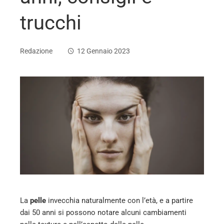
trucchi
Redazione
12 Gennaio 2023
ebook
ter
edIn
erest
La
pelle
invecchia naturalmente con l’età, e a partire
mbleupon
dai 50 anni si possono notare alcuni cambiamenti