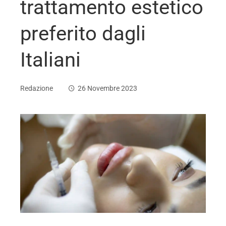
trattamento estetico
preferito dagli
Italiani
Redazione
26 Novembre 2023
ebook
ter
edIn
erest