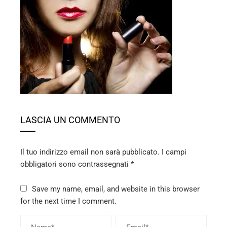
ebook
ter
edIn
erest
LASCIA UN COMMENTO
mbleupon
Il tuo indirizzo email non sarà pubblicato.
I campi
l
obbligatori sono contrassegnati
*
Save my name, email, and website in this browser
for the next time I comment.