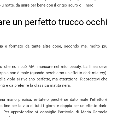
lu notte, da unire per bene con il grigio scuro o il nero.
zare un perfetto trucco occhi
up
è formato da tante altre cose, secondo me, molto più
o che non può MAI mancare nel mio beauty. La linea deve
doppia non è male (quando cerchiamo un effetto dark-mistery).
lla viola si rivelano perfette, ma attenzione! Ricordatevi che
ti è da preferire la classica matita nera.
na mano precisa, evitatelo perché se dato male l’effetto è
fine per la vita di tutti i giorni e doppia per un effetto dark-
a. Per approfondire vi consiglio l’articolo di Maria Carmela