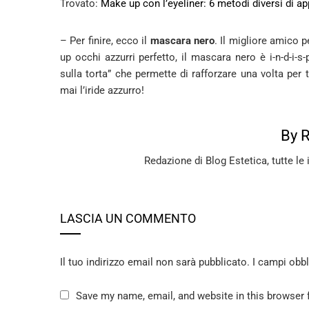
Trovato:
Make up con l’eyeliner: 6 metodi diversi di ap
– Per finire, ecco il
mascara nero
. Il migliore amico p
up occhi azzurri perfetto, il mascara nero è i-n-d-i-s-p
sulla torta” che permette di rafforzare una volta per t
mai l’iride azzurro!
By 
Redazione di Blog Estetica, tutte le 
LASCIA UN COMMENTO
Il tuo indirizzo email non sarà pubblicato.
I campi obb
Save my name, email, and website in this browser 