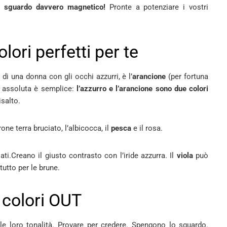
ro sguardo davvero magnetico!
Pronte a potenziare i vostri
lori perfetti per te
i una donna con gli occhi azzurri, è l’
arancione
(per fortuna
à assoluta è semplice:
l’azzurro e l’arancione sono due colori
isalto.
one terra bruciato, l’albicocca, il
pesca
e il rosa.
ati.Creano il giusto contrasto con l’iride azzurra. Il
viola
può
utto per le brune.
 colori OUT
le loro tonalità. Provare per credere. Spengono lo sguardo.