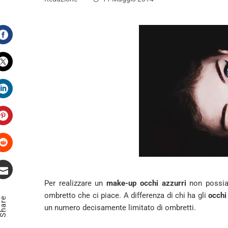
Facebook
Twitter
LinkedIn
Pinterest
Stumbleupon
Per realizzare un
make-up occhi azzurri
non possiam
Email
ombretto che ci piace. A differenza di chi ha gli
occhi
Share
un numero decisamente limitato di ombretti.