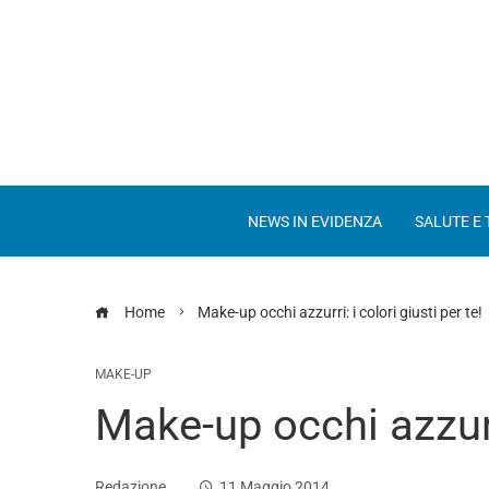
NEWS IN EVIDENZA
SALUTE E
Home
Make-up occhi azzurri: i colori giusti per te!
MAKE-UP
Make-up occhi azzurri
Redazione
11 Maggio 2014