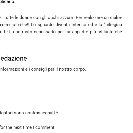
plicarlo.
er tutte le donne con gli occhi azzurri. Per realizzare un make-
-e-n-s-a-b-i-l-e!! Lo sguardo diventa intenso ed è la “ciliegina
utte il contrasto necessario per far apparire più brillante che
Redazione
informazioni e i consigli per il nostro corpo.
ligatori sono contrassegnati
*
for the next time I comment.