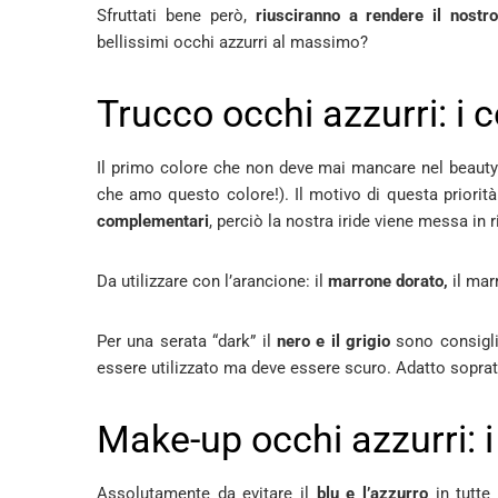
Sfruttati bene però,
riusciranno a rendere il nost
bellissimi occhi azzurri al massimo?
Trucco occhi azzurri: i co
Il primo colore che non deve mai mancare nel beauty d
che amo questo colore!). Il motivo di questa priorit
complementari
, perciò la nostra iride viene messa in r
Da utilizzare con l’arancione: il
marrone dorato,
il marr
Per una serata “dark” il
nero e il grigio
sono consigli
essere utilizzato ma deve essere scuro. Adatto sopratt
Make-up occhi azzurri: i
Assolutamente da evitare il
blu e l’azzurro
in tutte 