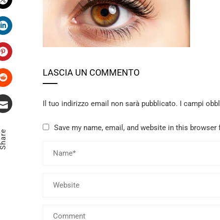
Twitter
LinkedIn
Pinterest
LASCIA UN COMMENTO
Stumbleupon
Il tuo indirizzo email non sarà pubblicato.
I campi obb
Email
Save my name, email, and website in this browser 
Share