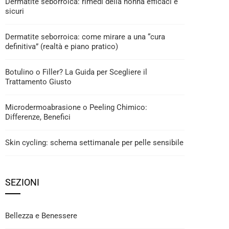
Dermatite seborroica: rimedi della nonna efficaci e
sicuri
Dermatite seborroica: come mirare a una “cura
definitiva” (realtà e piano pratico)
Botulino o Filler? La Guida per Scegliere il
Trattamento Giusto
Microdermoabrasione o Peeling Chimico:
Differenze, Benefici
Skin cycling: schema settimanale per pelle sensibile
SEZIONI
Bellezza e Benessere