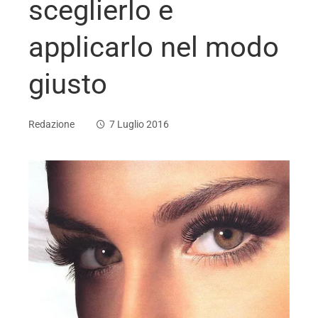
sceglierlo e
applicarlo nel modo
giusto
Redazione
7 Luglio 2016
ebook
ter
edIn
erest