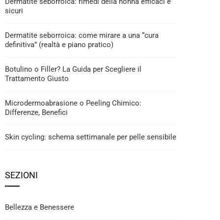
Dermatite seborroica: rimedi della nonna efficaci e
sicuri
Dermatite seborroica: come mirare a una “cura
definitiva” (realtà e piano pratico)
Botulino o Filler? La Guida per Scegliere il
Trattamento Giusto
Microdermoabrasione o Peeling Chimico:
Differenze, Benefici
Skin cycling: schema settimanale per pelle sensibile
SEZIONI
Bellezza e Benessere