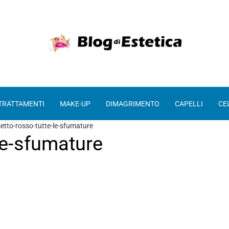
 TRATTAMENTI
MAKE-UP
DIMAGRIMENTO
CAPELLI
CE
etto-rosso-tutte-le-sfumature
le-sfumature