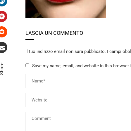
LinkedIn
Pinterest
LASCIA UN COMMENTO
Stumbleupon
Il tuo indirizzo email non sarà pubblicato.
I campi obb
Email
Share
Save my name, email, and website in this browser 