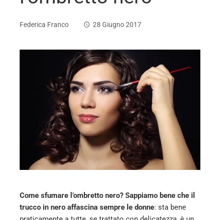
Federica Franco
28 Giugno 2017
ebook
ter
edIn
erest
mbleupon
Come sfumare l’ombretto nero? Sappiamo bene che il
l
trucco in nero affascina sempre le donne
: sta bene
praticamente a tutte, se trattato con delicatezza, è un