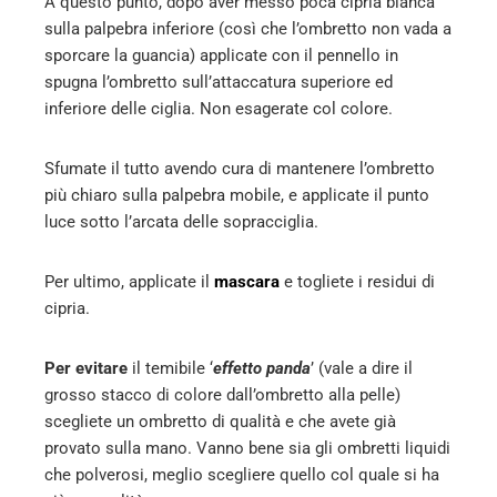
A questo punto, dopo aver messo poca cipria bianca
sulla palpebra inferiore (così che l’ombretto non vada a
sporcare la guancia) applicate con il pennello in
spugna l’ombretto sull’attaccatura superiore ed
inferiore delle ciglia. Non esagerate col colore.
Sfumate il tutto avendo cura di mantenere l’ombretto
più chiaro sulla palpebra mobile, e applicate il punto
luce sotto l’arcata delle sopracciglia.
Per ultimo, applicate il
mascara
e togliete i residui di
cipria.
Per evitare
il temibile ‘
effetto panda
’ (vale a dire il
grosso stacco di colore dall’ombretto alla pelle)
scegliete un ombretto di qualità e che avete già
provato sulla mano. Vanno bene sia gli ombretti liquidi
che polverosi, meglio scegliere quello col quale si ha