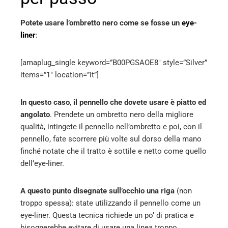
Potete usare l’ombretto nero come se fosse un
eye-
liner
:
[amaplug_single keyword=”B00PGSAOE8″ style=”Silver”
items=”1″ location=”it”]
In questo caso
,
il pennello che dovete usare è piatto ed
angolato
. Prendete un ombretto nero della migliore
qualità, intingete il pennello nell’ombretto e poi, con il
pennello, fate scorrere più volte sul dorso della mano
finché notate che il tratto è sottile e netto come quello
dell’eye-liner.
A questo punto disegnate sull’occhio una riga
(non
troppo spessa): state utilizzando il pennello come un
eye-liner. Questa tecnica richiede un po’ di pratica e
bisognerebbe evitare di usare una linea troppo