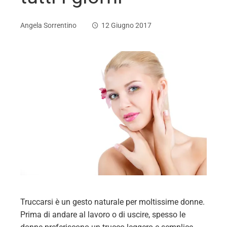
Angela Sorrentino
12 Giugno 2017
ebook
ter
edIn
erest
mbleupon
Truccarsi è un gesto naturale per moltissime donne.
l
Prima di andare al lavoro o di uscire, spesso le