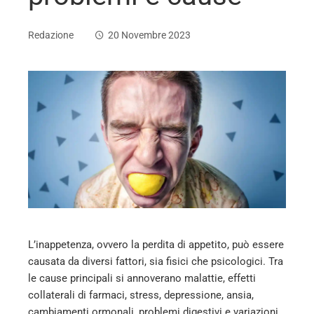
Redazione
20 Novembre 2023
ebook
ter
edIn
erest
L’inappetenza, ovvero la perdita di appetito, può essere
mbleupon
causata da diversi fattori, sia fisici che psicologici. Tra
le cause principali si annoverano malattie, effetti
l
collaterali di farmaci, stress, depressione, ansia,
cambiamenti ormonali, problemi digestivi e variazioni