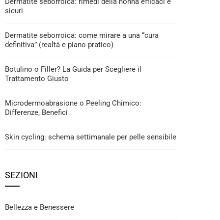
Dermatite seborroica: rimedi della nonna efficaci e
sicuri
Dermatite seborroica: come mirare a una “cura
definitiva” (realtà e piano pratico)
Botulino o Filler? La Guida per Scegliere il
Trattamento Giusto
Microdermoabrasione o Peeling Chimico:
Differenze, Benefici
Skin cycling: schema settimanale per pelle sensibile
SEZIONI
Bellezza e Benessere