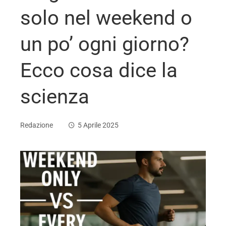
solo nel weekend o
un po’ ogni giorno?
Ecco cosa dice la
scienza
Redazione
5 Aprile 2025
ebook
ter