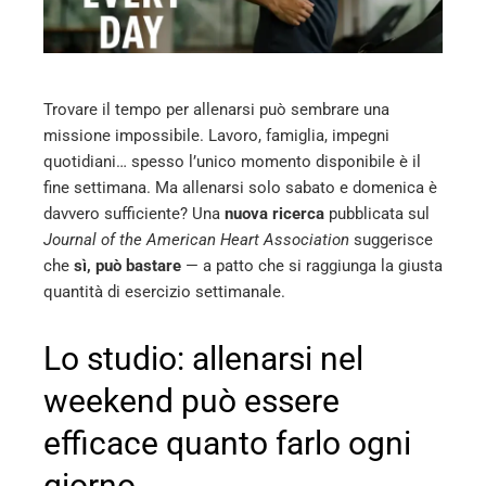
edIn
erest
Trovare il tempo per allenarsi può sembrare una
mbleupon
missione impossibile. Lavoro, famiglia, impegni
quotidiani… spesso l’unico momento disponibile è il
l
fine settimana. Ma allenarsi solo sabato e domenica è
davvero sufficiente? Una
nuova ricerca
pubblicata sul
Journal of the American Heart Association
suggerisce
che
sì, può bastare
— a patto che si raggiunga la giusta
quantità di esercizio settimanale.
Lo studio: allenarsi nel
weekend può essere
efficace quanto farlo ogni
giorno