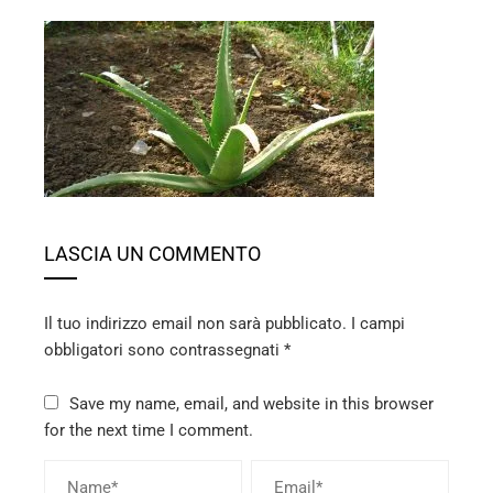
ebook
ter
edIn
LASCIA UN COMMENTO
erest
mbleupon
Il tuo indirizzo email non sarà pubblicato.
I campi
obbligatori sono contrassegnati
*
l
Save my name, email, and website in this browser
for the next time I comment.