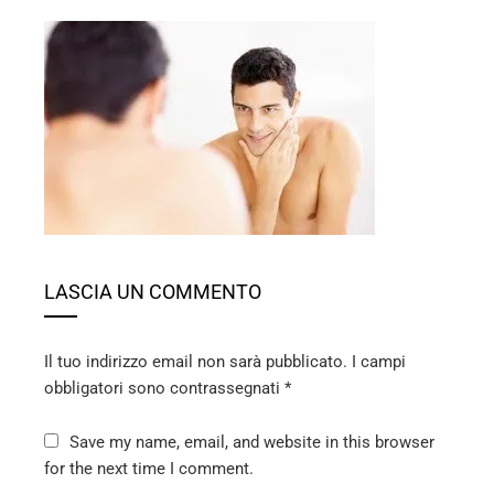
ebook
ter
edIn
erest
LASCIA UN COMMENTO
mbleupon
Il tuo indirizzo email non sarà pubblicato.
I campi
l
obbligatori sono contrassegnati
*
Save my name, email, and website in this browser
for the next time I comment.