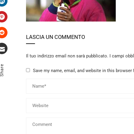
LinkedIn
Pinterest
LASCIA UN COMMENTO
Stumbleupon
Il tuo indirizzo email non sarà pubblicato.
I campi obb
Email
Share
Save my name, email, and website in this browser 