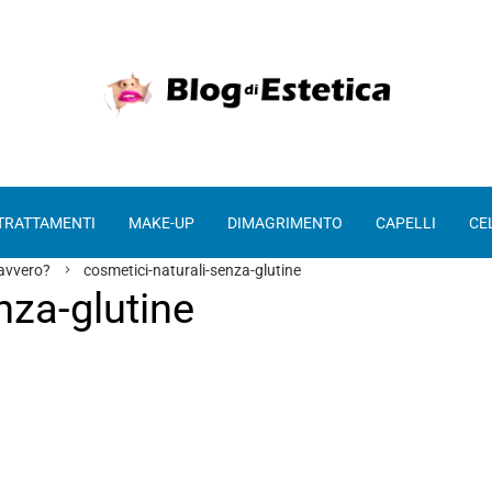
 TRATTAMENTI
MAKE-UP
DIMAGRIMENTO
CAPELLI
CE
davvero?
cosmetici-naturali-senza-glutine
nza-glutine