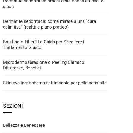
Dermatite seborroica: rimedi della nonna efficaci e
sicuri
Dermatite seborroica: come mirare a una “cura
definitiva” (realtà e piano pratico)
Botulino o Filler? La Guida per Scegliere il
Trattamento Giusto
Microdermoabrasione o Peeling Chimico:
Differenze, Benefici
Skin cycling: schema settimanale per pelle sensibile
SEZIONI
Bellezza e Benessere